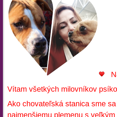
N
Vítam všetkých milovníkov psíko
Ako chovateľská stanica sme sa 
najmenšiemu plemenu s veľkým 