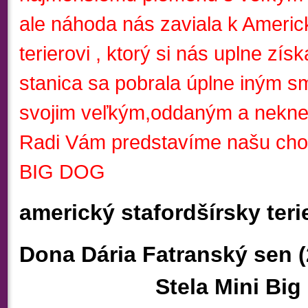
ale náhoda nás zaviala k Ameri
terierovi , ktorý si nás uplne zí
stanica sa pobrala úplne iným s
svojim veľkým,oddaným a nekn
Radi Vám predstavíme našu chov
BIG DOG
americký stafordšírsky terie
Dona Dária Fatrans
Stela Mini Big Do