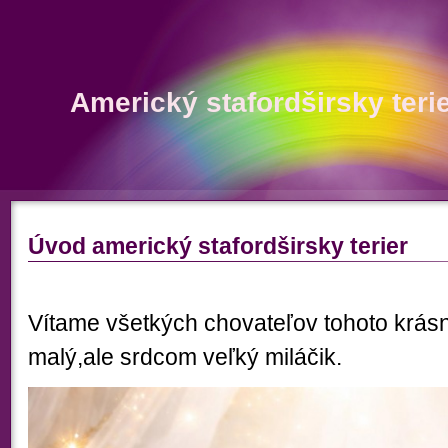
Americký stafordširsky ter
Úvod americký stafordširsky terier
Vítame všetkých chovateľov tohoto krá
malý,ale srdcom veľký miláčik.