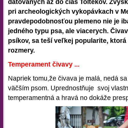
datovaných až do čias Toltékov.
Zvyšk
pri archeologických vykopávkach v M
pravdepodobnosťou plemeno nie je ib
jedného typu psa, ale viacerych. Č
iva
psíkov, sa teší veľkej popularite, kto
rozmery.
Temperament čivavy ...
Napriek tomu,
že čivava je malá, nedá sa
väčším psom
.
Uprednostňuje svoj vlastn
temperamentná a hravá no dokáže prespať