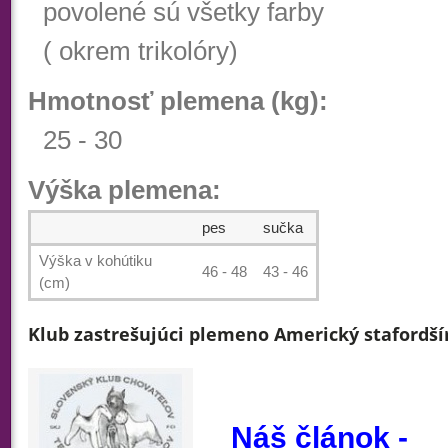
povolené sú všetky farby
( okrem trikolóry)
Hmotnosť plemena (kg):
25 - 30
Výška plemena:
pes
sučka
Výška v kohútiku
46 - 48
43 - 46
(cm)
Klub zastrešujúci plemeno Americký stafordšír
Náš článok -