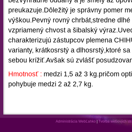
bezvýhradne oddaný a je smelý až opovážl
preukazuje.Dôležitý je správny pomer me
výškou.Pevný rovný chrbát,stredne dlhé
vzpriamený chvost a šibalský výraz.Uv
charakterizujú zástupcov plemena CHIH
varianty, krátkosrstý a dlhosrstý,ktoré 
sebou krížiť.Avšak sú zvlášť posudzova
Hmotnosť :
medzi 1,5 až 3 kg.pričom op
pohybuje medzi 2 až 2,7 kg.
Administrácia WebĽahko
|
Tvorba webových st