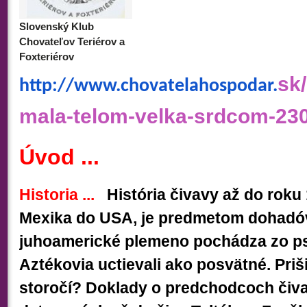
Slovenský Klub
Chovateľov Teriérov a
Foxteriérov
sk
http://www.chovatelahospodar.
mala-telom-velka-srdcom-23
Úvod ...
Historia ...
História čivavy až do roku 
Mexika do USA, je predmetom dohadó
juhoamerické plemeno pochádza zo pso
Aztékovia uctievali ako posvätné.
Priš
storočí?
Doklady o predchodcoch čiv