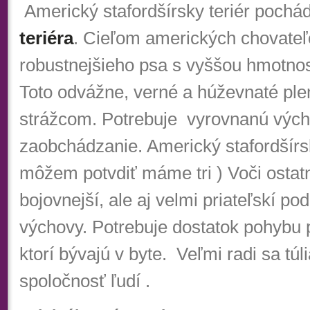
Americký stafordšírsky teriér pochá
teriéra
. Cieľom amerických chovateľ
robustnejšieho psa s vyššou hmotno
Toto odvážne, verné a húževnaté ple
strážcom.
Potrebuje vyrovnanú vých
zaobchádzanie. Americký stafordšírsky
môžem potvdiť máme tri ) Voči ost
bojovnejší, ale aj velmi priateľskí po
výchovy. Potrebuje dostatok pohybu p
ktorí bývajú v byte. Veľmi radi sa túl
spoločnosť ľudí .