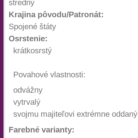
stredný
Krajina pôvodu/Patronát:
Spojené štáty
Osrstenie:
krátko
Povahové vlastnosti:
odvážny
vytrvalý
svojmu majiteľovi extrémne oddaný
Farebné varianty: