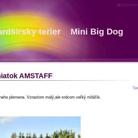
Mapa strá
ordširsky terier Mini Big Dog
eniatok AMSTAFF
Tw
neho plemena. Vzrastom malý,ale srdcom veľký miláčik.