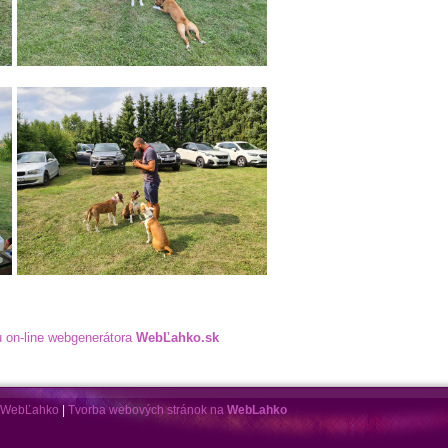
 on-line webgenerátora
WebĽahko.sk
a WebĽahko
|
Tvorba webových stránok na
WebLahko