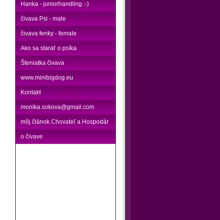
Hanka - juniorhandling :-)
čivava Psi - male
čivava fenky - female
Ako sa starať o psíka
Šteniatka čivava
www.minibigdog.eu
Kontakt
monika.sokova@gmail.com
môj článok Chovateľ a Hospodár
o čivave