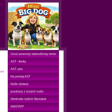
nok
Úvod americký stafordširsky terier
AST - fenky
AST- pes
eet
Na predaj AST
Naše výstavy
pozdravy z nových rodín
Stretnutie našich šteniatok
AMSTAFF