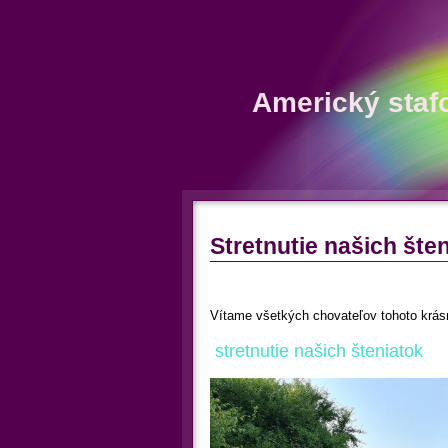
Americký staf
Stretnutie našich št
Vítame všetkých chovateľov tohoto krás
stretnutie našich šteniatok